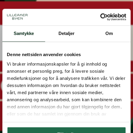
Blodbussen kommer til
Samtykke
Detaljer
Om
Lilleaker
Dato
28.apr
Denne nettsiden anvender cookies
Vi bruker informasjonskapsler for å gi innhold og
Tid
12-14
annonser et personlig preg, for å levere sosiale
Sted
Mellom Lilleakerveien 8 og Lilleakerveien
mediefunksjoner og for å analysere trafikken vår. Vi deler
4C
dessuten informasjon om hvordan du bruker nettstedet
vårt, med partnerne våre innen sosiale medier,
annonsering og analysearbeid, som kan kombinere den
med annen informasjon du har gjort tilgjengelig for dem,
eller som de har samlet inn gjennom din bruk av
tjenestene deres.