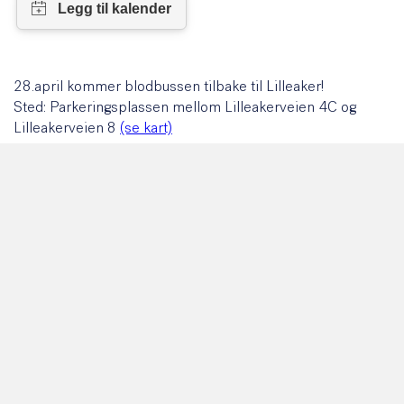
28.april kommer blodbussen tilbake til Lilleaker!
Sted: Parkeringsplassen mellom Lilleakerveien 4C og
Lilleakerveien 8
(se kart)
Se
blodbanken-oslo.no
for mer informasjon om
blodgivning og for å registrere deg som blodgiver i Oslo.
Web-booking:
https://booking.blodbanken-oslo.no/
KALENDER: