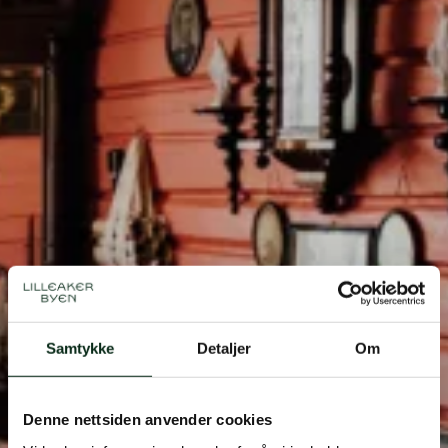
Åpen dag: Arbeiderboligen
Samtykke
Detaljer
Om
Dato
06.sep
Tid
12-15
Denne nettsiden anvender cookies