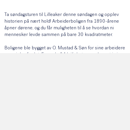
Ta søndagsturen til Lilleaker denne søndagen og opplev
historien på nært hold! Arbeiderboligen fra 1890-årene
åpner dørene, og du får muligheten til å se hvordan ni
mennesker levde sammen på bare 30 kvadratmeter.
Boligene ble bygget av O. Mustad & Søn for sine arbeidere
og er i dag fredet. En av de 24 leilighetene er bevart i sin
opprinnelige tilstand, slik den så ut for 130 år siden. Her
kan du virkelig få følelsen av hvordan folk levde under tøffe
kår, med lange arbeidsdager på 12 timer, trangboddhet og
utfordringer med mange barn.
Vi tilbyr kaffe og noe å bite i. Gratis inngang!
Velkommen!