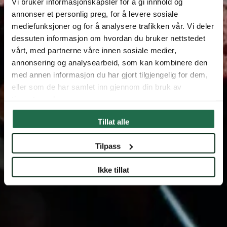
Vi bruker informasjonskapsler for å gi innhold og
Sted
Lilleakerveien 26
annonser et personlig preg, for å levere sosiale
mediefunksjoner og for å analysere trafikken vår. Vi deler
dessuten informasjon om hvordan du bruker nettstedet
vårt, med partnerne våre innen sosiale medier,
annonsering og analysearbeid, som kan kombinere den
med annen informasjon du har gjort tilgjengelig for dem,
eller som de har samlet inn gjennom din bruk av
tjenestene deres.
Tillat alle
Tilpass
Ikke tillat