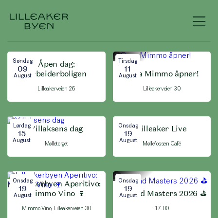
Søndag
Tirsdag
Åpen dag:
09
11
Arbeiderboligen
Casa Mimmo åpner!
August
August
Lilleakerveien 26
Lilleakerveien 30
Lørdag
Onsdag
Villaksens dag
Lilleaker Live
15
19
August
August
Mølletorget
Møllefossen Café
Onsdag
Onsdag
Lilleakerbyen Aperitivo:
19
19
Mimmo Vino 🍷
Mustad Masters 2026 ⛳️
August
August
Mimmo Vino, Lilleakerveien 30
17.00