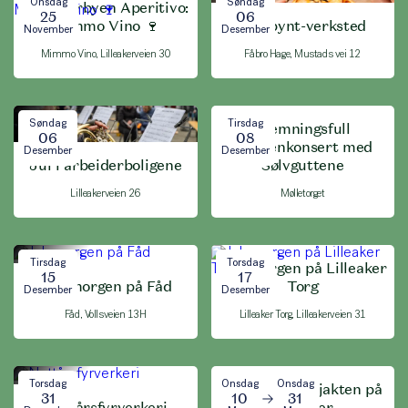
Onsdag
Søndag
Lilleakerbyen Aperitivo:
25
06
Mimmo Vino 🍷
Julepynt-verksted
November
Desember
Mimmo Vino, Lilleakerveien 30
Fåbro Hage, Mustads vei 12
Søndag
Tirsdag
Stemningsfull
06
08
morgenkonsert med
Desember
Desember
Jul i arbeiderboligene
Sølvguttene
Lilleakerveien 26
Mølletorget
Tirsdag
Torsdag
Julemorgen på Lilleaker
15
17
Julemorgen på Fåd
Torg
Desember
Desember
Fåd, Vollsveien 13H
Lilleaker Torg, Lilleakerveien 31
Torsdag
Onsdag
Onsdag
Den store eggjakten på
31
10
31
Nyttårsfyrverkeri
Lilleaker