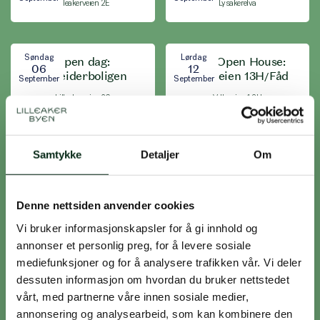
Lilleakerveien 2E
Lysakerelva
Søndag
Lørdag
Åpen dag:
Oslo Open House:
06
12
Arbeiderboligen
Vollsveien 13H/Fåd
September
September
Lilleakerveien 26
Vollsveien 13H
Samtykke
Detaljer
Om
Søndag
Onsdag
Lilleakerbyen Aperitivo:
13
16
Epledagen
Mimmo Vino 🍷
September
September
Fåbro Hage, Mustads Vei 12
Mimmo Vino, Lilleakerveien 30
Denne nettsiden anvender cookies
Vi bruker informasjonskapsler for å gi innhold og
annonser et personlig preg, for å levere sosiale
Torsdag
Lørdag
Lilleakerbyen Aperitivo:
01
03
mediefunksjoner og for å analysere trafikken vår. Vi deler
Møllefossen Café
Lilleaker Bazar
Oktober
Oktober
dessuten informasjon om hvordan du bruker nettstedet
Møllefossen Café
Lilleakerveien 2E
vårt, med partnerne våre innen sosiale medier,
annonsering og analysearbeid, som kan kombinere den