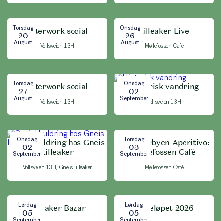
Torsdag
Onsdag
Afterwork social
Lilleaker Live
20
26
August
August
Vollsveien 13H
Møllefossen Café
Torsdag
Onsdag
Afterwork social
Historisk vandring
27
02
August
September
Vollsveien 13H
Vollsveien 13H
Onsdag
Torsdag
Sosial buldring hos Gneis
Lilleakerbyen Aperitivo:
02
03
Lilleaker
Møllefossen Café
September
September
Vollsveien 13H, Gneis Lilleaker
Møllefossen Café
Lørdag
Lørdag
Lilleaker Bazar
Andeløpet 2026
05
05
September
September