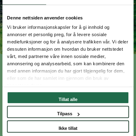
Denne nettsiden anvender cookies
Vi bruker informasjonskapsler for å gi innhold og
annonser et personlig preg, for å levere sosiale
mediefunksjoner og for å analysere trafikken vår. Vi deler
dessuten informasjon om hvordan du bruker nettstedet
vårt, med partnerne våre innen sosiale medier,
annonsering og analysearbeid, som kan kombinere den
BYUTVIKLING
med annen informasjon du har gjort tilgjengelig for dem,
eller som de har samlet inn gjennom din bruk av
tjenestene deres.
Natur i Lilleakerbyen
Tillat alle
I Lilleakerbyen skal plante- og dyreliv få bedre
Tilpass
vilkår etter utbyggingen, enn i dag. For å få til
dette trekker vi naturen helt inn i byen.
Ikke tillat