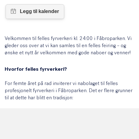
Velkommen til felles fyrverkeri kl. 24:00 i Fåbroparken. Vi
gleder oss over at vi kan samles til en felles feiring – og
ønske et nytt år velkommen med gode naboer og venner!
Hvorfor felles fyrverkeri?
For femte året på rad inviterer vi nabolaget til felles
profesjonelt fyrverkeri i Fåbroparken. Det er flere grunner
til at dette har blitt en tradisjon:
Omtanke for dyrene
Felles fyrverkeri gjør det enklere å ta hensyn til
kjæledyr. Heller enn at det sendes opp fyrverkeri
overalt i nabolaget og i hele byen, foregår det her på ett