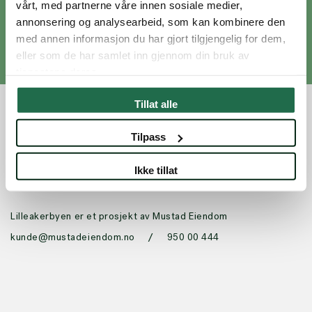
vårt, med partnerne våre innen sosiale medier,
avslappende
annonsering og analysearbeid, som kan kombinere den
yin- og
med annen informasjon du har gjort tilgjengelig for dem,
restorativ
eller som de har samlet inn gjennom din bruk av
yoga.
tjenestene deres.
Tillat alle
Tilpass
Ikke tillat
Lilleakerbyen er et prosjekt av Mustad Eiendom
/
kunde@mustadeiendom.no
950 00 444