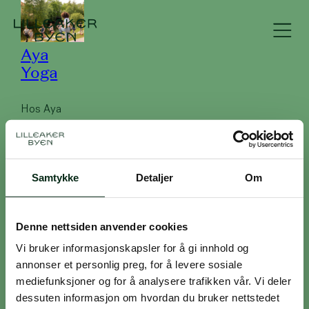
Aya
Yoga
Hos Aya
Yoga finner
du et bredt
yogatilbud
som dekker
Samtykke
Detaljer
Om
de fleste
behov og
nivåer, alt fra
Denne nettsiden anvender cookies
dynamiske
Vi bruker informasjonskapsler for å gi innhold og
vinyasa- og
annonser et personlig preg, for å levere sosiale
ashtanga-
mediefunksjoner og for å analysere trafikken vår. Vi deler
klasser, til
dessuten informasjon om hvordan du bruker nettstedet
mer