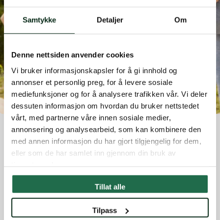
Samtykke
Detaljer
Om
Denne nettsiden anvender cookies
Vi bruker informasjonskapsler for å gi innhold og
annonser et personlig preg, for å levere sosiale
mediefunksjoner og for å analysere trafikken vår. Vi deler
dessuten informasjon om hvordan du bruker nettstedet
vårt, med partnerne våre innen sosiale medier,
annonsering og analysearbeid, som kan kombinere den
AKTIVITETER
med annen informasjon du har gjort tilgjengelig for dem,
eller som de har samlet inn gjennom din bruk av
Aya Yoga
tjenestene deres.
Tillat alle
Hos Aya Yoga finner du et bredt
Tilpass
yogatilbud for alle nivåer