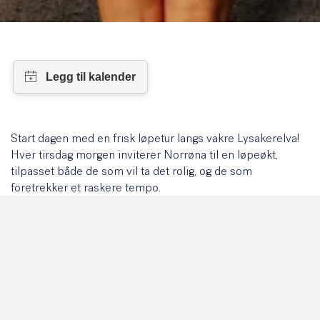
Start dagen med en frisk løpetur langs vakre Lysakerelva!
Hver tirsdag morgen inviterer Norrøna til en løpeøkt,
tilpasset både de som vil ta det rolig, og de som
foretrekker et raskere tempo.
Økten varer i omtrent 40 minutter, og det er også mulighet
for et forfriskende bad i elva etterpå. Ta med badetøy!
Oppmøtested: Norrøna House (Vollsveien 13D).
Starttid: 07.15.