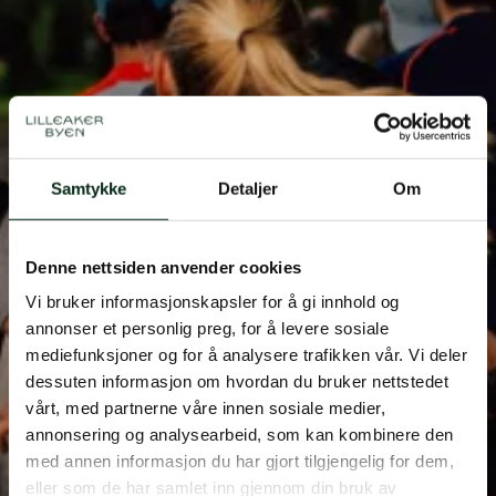
Ukentlig løping med Norrøna
Samtykke
Detaljer
Om
Dato
10.sep
Denne nettsiden anvender cookies
Tid
07.15-08.15
Vi bruker informasjonskapsler for å gi innhold og
annonser et personlig preg, for å levere sosiale
Sted
Norrøna House, Vollsveien 13H
mediefunksjoner og for å analysere trafikken vår. Vi deler
dessuten informasjon om hvordan du bruker nettstedet
vårt, med partnerne våre innen sosiale medier,
annonsering og analysearbeid, som kan kombinere den
med annen informasjon du har gjort tilgjengelig for dem,
eller som de har samlet inn gjennom din bruk av