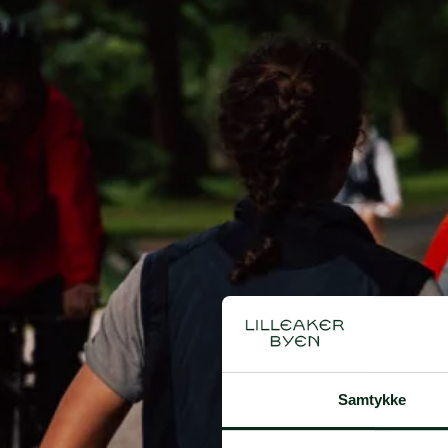
Prosjekter
FAQ
Før / etter
Samtykke