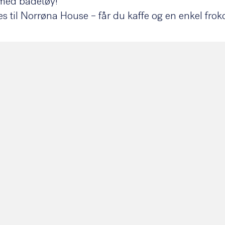
 med badetøy!
es til Norrøna House – får du kaffe og en enkel fro
rrøna House (Vollsveien 13D).
kly running with Norrøna – Norrøna® (norrona.c