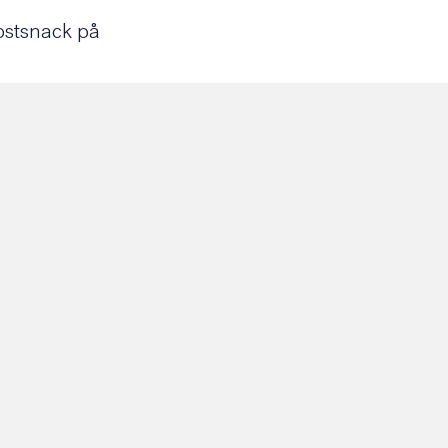
kostsnack på
om)