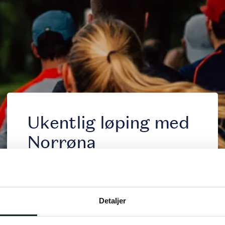
Om Lil
Ukentlig løping med
Musta
Norrøna
Se våre
Dato
20.mai
Selskap
Tid
07.15-08.15
Detaljer