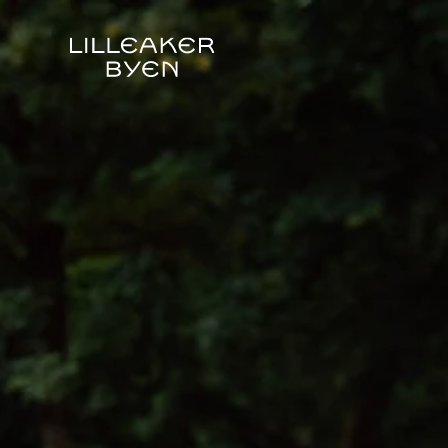
Våre planer for Lilleakerbyen:
Reguleringsplan
Bærekraft
Unike Lilleaker
Natur