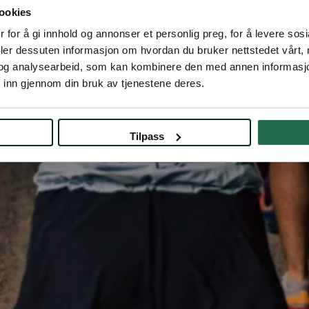
Sted
Norrøna House, Vollsveien 13H
ookies
 for å gi innhold og annonser et personlig preg, for å levere sos
deler dessuten informasjon om hvordan du bruker nettstedet vårt,
og analysearbeid, som kan kombinere den med annen informasjon d
 inn gjennom din bruk av tjenestene deres.
Tilpass