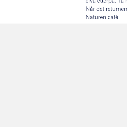
elva etterpå. Ta
Når det returner
Naturen café.
Oppmøtested: No
Starttid: 07.15.
Les mer her:
Wee
KALENDER: