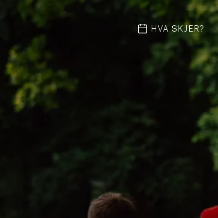
HVA SKJER?
Hv
O
By
Ak