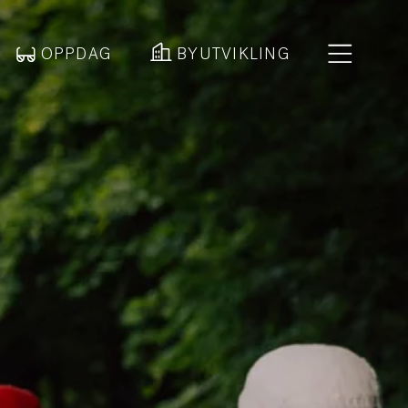
OPPDAG
BYUTVIKLING
a skjer?
ppdag
utvikling
tuelt