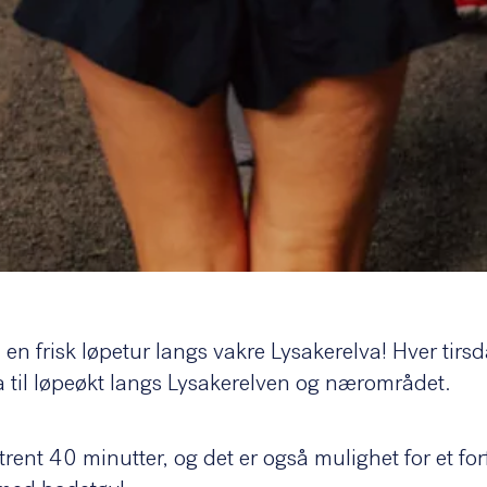
en frisk løpetur langs vakre Lysakerelva! Hver tir
a til løpeøkt langs Lysakerelven og nærområdet.
trent 40 minutter, og det er også mulighet for et for