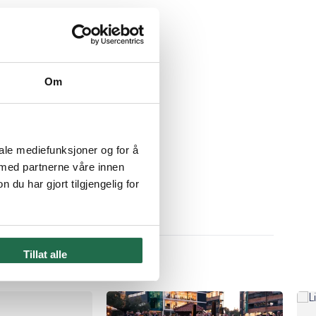
Om
leakerbyen
iale mediefunksjoner og for å
 med partnerne våre innen
d Eiendom
u har gjort tilgjengelig for
s_mustad_eiendom_2025
 ledige lokaler
Tillat alle
slokaler i Lilleakerbyen