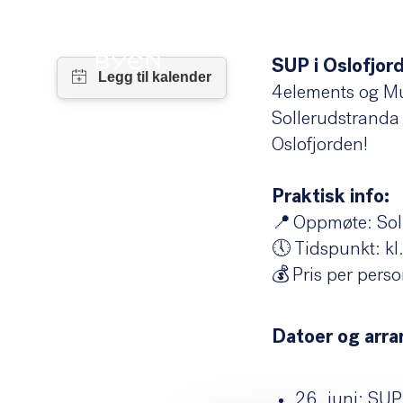
SUP i Oslofjor
4elements og Mus
Våre planer for Lilleakerbyen:
Sollerudstranda
Oslofjorden!
Reguleringsplan
Praktisk info:
Bærekraft
📍 Oppmøte: Sol
🕔 Tidspunkt: k
💰 Pris per perso
Unike Lilleaker
Datoer og arr
Natur
26. juni: SUP