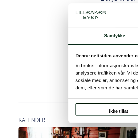
3. juli: SUP-k
Prosjekter
28.august: S
4. september
FAQ
Samtykke
Les mer og se t
Kurs:
https://w
Denne nettsiden anvender c
Før / etter
kurs_leietaker
Vi bruker informasjonskapsler
analysere trafikken vår. Vi 
Safari:
sosiale medier, annonsering 
https://www.let
dem, eller som de har samlet
Ikke tillat
KALENDER: