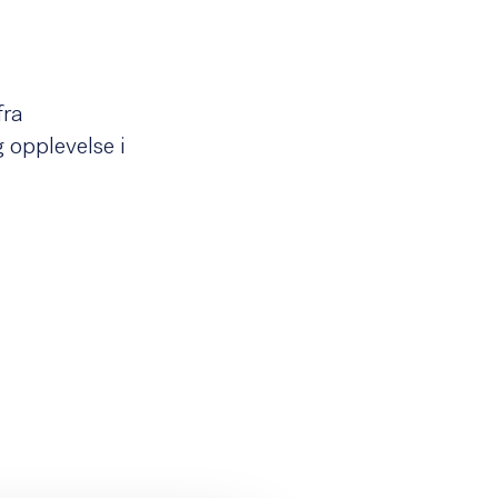
OPPDAG
BYUTVIKLING
fra
a skjer?
 opplevelse i
ppdag
utvikling
tuelt