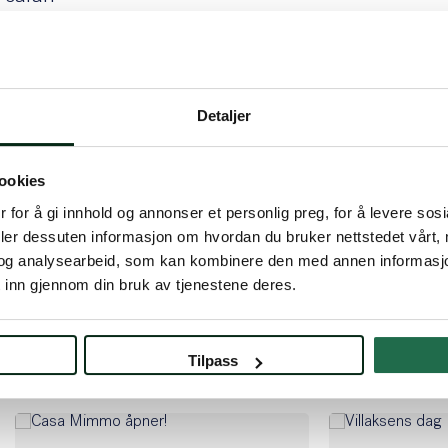
urs
UP-safari
: SUP-kurs
Detaljer
ilgjengelige datoer:
Om Lil
ww.letsreg.com/no/event/sup-
ookies
e_av_mustad_eiendom_2025
 for å gi innhold og annonser et personlig preg, for å levere sos
deler dessuten informasjon om hvordan du bruker nettstedet vårt,
Musta
og analysearbeid, som kan kombinere den med annen informasjon d
sreg.com/no/event/sup_safari_for_leietakere_ho
 inn gjennom din bruk av tjenestene deres.
Se våre
Tilpass
Selskap