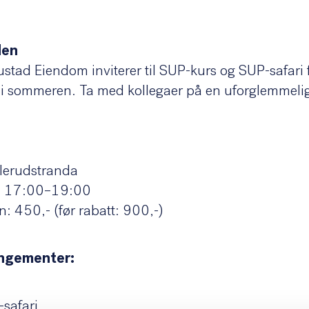
HVA SKJER?
den
tad Eiendom inviterer til SUP-kurs og SUP-safari 
Hv
 i sommeren. Ta med kollegaer på en uforglemmelig
O
lerudstranda
l. 17:00–19:00
n: 450,- (før rabatt: 900,-)
By
angementer:
Ak
-safari