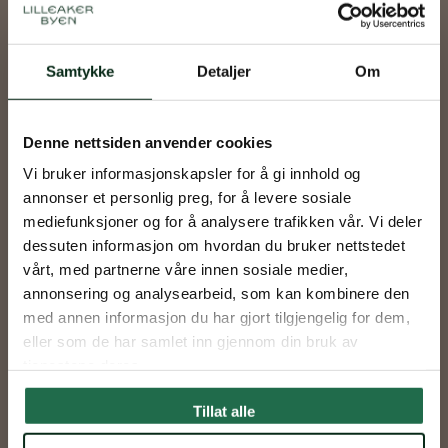
Quizkveld hos Mimmo Vino 🧠
Samtykke
Detaljer
Om
🍷
Denne nettsiden anvender cookies
Dato
22.okt
Vi bruker informasjonskapsler for å gi innhold og
Tid
18.00
annonser et personlig preg, for å levere sosiale
mediefunksjoner og for å analysere trafikken vår. Vi deler
Sted
Mimmo Vino, Lilleakerveien 30
dessuten informasjon om hvordan du bruker nettstedet
vårt, med partnerne våre innen sosiale medier,
annonsering og analysearbeid, som kan kombinere den
med annen informasjon du har gjort tilgjengelig for dem,
eller som de har samlet inn gjennom din bruk av
tjenestene deres.
Tillat alle