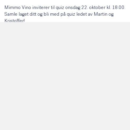
Mimmo Vino inviterer til quiz onsdag 22. oktober kl. 18.00.
Samle laget ditt og bli med på quiz ledet av Martin og
Kristoffer!
Book bord med lagnavnet ditt på
vinbar@pizzadamimmo.no
— maks 4 per lag.
KALENDER:
09.aug
11.aug
Åpen dag: Arbeiderboligen
Casa M