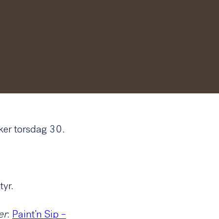
ker torsdag 30.
tyr.
er
:
Paint’n Sip –