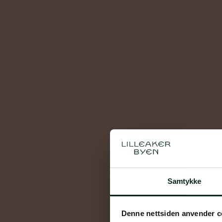
Prosjekter
FAQ
Før / etter
Samtykke
Denne nettsiden anvender c