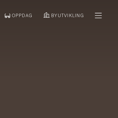
OPPDAG
BYUTVIKLING
a skjer?
ppdag
utvikling
tuelt