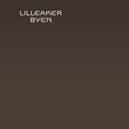
Våre planer for Lilleakerbyen:
Reguleringsplan
Bærekraft
Unike Lilleaker
Natur