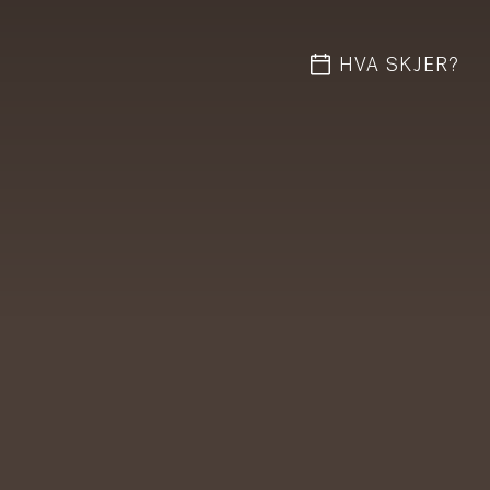
HVA SKJER?
Hv
O
By
Ak