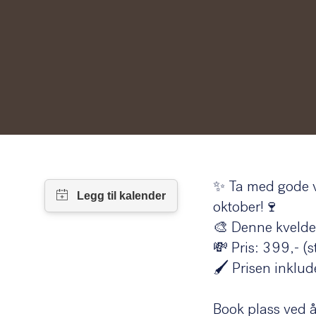
✨ Ta med gode v
oktober!🍷
🎨 Denne kvelden 
💸 Pris: 399,- (
🖌️ Prisen inklu
Book plass ved å