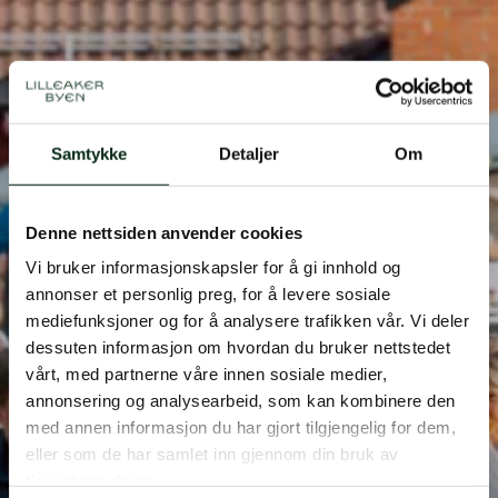
Møllequiz
Samtykke
Detaljer
Om
Dato
20.mai
Denne nettsiden anvender cookies
Tid
17.00
Vi bruker informasjonskapsler for å gi innhold og
annonser et personlig preg, for å levere sosiale
Sted
Møllefossen Café
mediefunksjoner og for å analysere trafikken vår. Vi deler
dessuten informasjon om hvordan du bruker nettstedet
vårt, med partnerne våre innen sosiale medier,
annonsering og analysearbeid, som kan kombinere den
med annen informasjon du har gjort tilgjengelig for dem,
eller som de har samlet inn gjennom din bruk av
tjenestene deres.