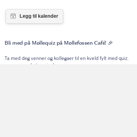
Bli med på Møllequiz på Møllefossen Café! 🎉
Ta med deg venner og kollegaer til en kveld fylt med quiz,
moro og god stemning!
Det er førstemann-til-mølla, så her er det bare å møte opp
– ingen påmelding nødvendig! 🙌
5 stk per lag!
Og ikke glem –
det blir premier til vinnerlaget
! 🏆