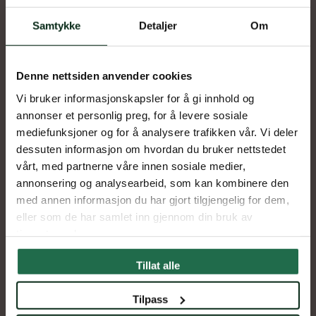
Samtykke
Detaljer
Om
Loppemarked på Lilleaker
Skole
Denne nettsiden anvender cookies
Dato
Vi bruker informasjonskapsler for å gi innhold og
26.apr
27.apr
annonser et personlig preg, for å levere sosiale
Sted
Lilleaker skole
mediefunksjoner og for å analysere trafikken vår. Vi deler
dessuten informasjon om hvordan du bruker nettstedet
vårt, med partnerne våre innen sosiale medier,
annonsering og analysearbeid, som kan kombinere den
med annen informasjon du har gjort tilgjengelig for dem,
eller som de har samlet inn gjennom din bruk av
tjenestene deres.
Tillat alle
Tilpass