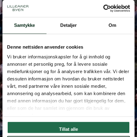
Lilleaker Live – Bugge
Samtykke
Detaljer
Om
Wesseltoft
Denne nettsiden anvender cookies
Dato
30.apr
Vi bruker informasjonskapsler for å gi innhold og
Tid
21.00
annonser et personlig preg, for å levere sosiale
mediefunksjoner og for å analysere trafikken vår. Vi deler
Sted
Møllefossen Café
dessuten informasjon om hvordan du bruker nettstedet
vårt, med partnerne våre innen sosiale medier,
annonsering og analysearbeid, som kan kombinere den
med annen informasjon du har gjort tilgjengelig for dem,
eller som de har samlet inn gjennom din bruk av
tjenestene deres.
Tillat alle