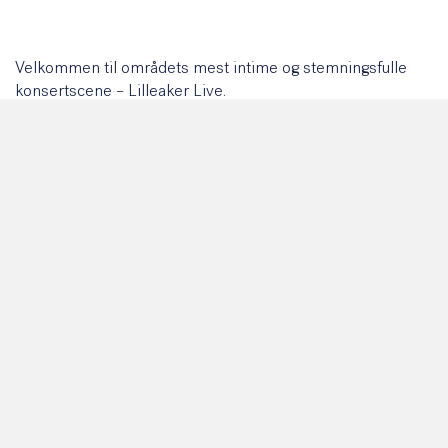
Velkommen til områdets mest intime og stemningsfulle
konsertscene – Lilleaker Live.
Ta med deg venner og familie for en kveld fylt med god
musikk. Baren åpner kl. 19:30, og konserten starter kl.
21:00. Og det beste av alt? Det er helt gratis! 🎶
KALENDER: