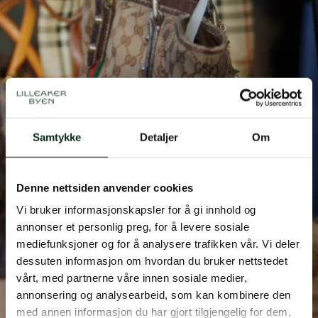
Julebazar! 🎄🛍️
Samtykke
Detaljer
Om
Dato
29.nov
Denne nettsiden anvender cookies
Tid
10-16
Vi bruker informasjonskapsler for å gi innhold og
annonser et personlig preg, for å levere sosiale
Sted
Mølletorget, Lilleakerveien 2E
mediefunksjoner og for å analysere trafikken vår. Vi deler
dessuten informasjon om hvordan du bruker nettstedet
vårt, med partnerne våre innen sosiale medier,
annonsering og analysearbeid, som kan kombinere den
med annen informasjon du har gjort tilgjengelig for dem,