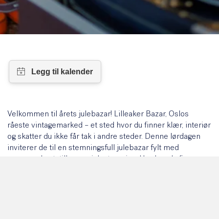
Velkommen til årets julebazar! Lilleaker Bazar, Oslos
råeste vintagemarked – et sted hvor du finner klær, interiør
og skatter du ikke får tak i andre steder. Denne lørdagen
inviterer de til en stemningsfull julebazar fylt med
spennende utstillere og julestemning. Her kan du finne
unike og bærekraftige gaver – alt fra klær og sko til
smykker, julepynt og håndlagde kranser.
Markedet ligger bare et par minutters gange fra både CC
Vest og Lysaker stasjon.