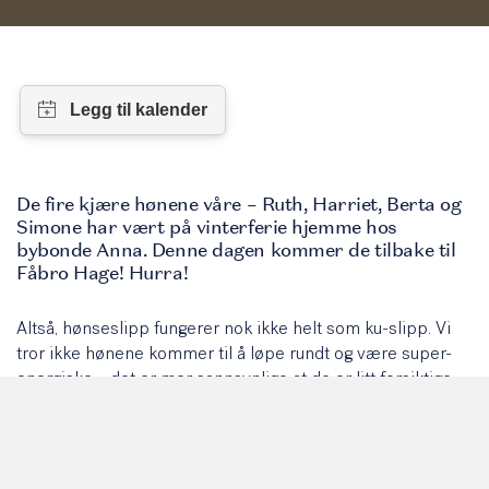
De fire kjære hønene våre – Ruth, Harriet, Berta og
Simone har vært på vinterferie hjemme hos
bybonde Anna. Denne dagen kommer de tilbake til
Fåbro Hage! Hurra!
Altså, hønseslipp fungerer nok ikke helt som ku-slipp. Vi
tror ikke hønene kommer til å løpe rundt og være super-
energiske – det er mer sannsynlige at de er litt forsiktige
og redde. Men det blir veldig gøy å se dem igjen – og vi
skal holde dem frem og fortelle litt om dem. Og så skal de
få det de elsker mest – tørkede larver og mais – og det skal
barna som kommer på besøk få lov til å gi dem.