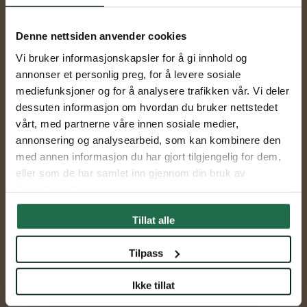
Tid
12-14
Denne nettsiden anvender cookies
Sted
Fåbro Hage, Mustads Vei 12
Vi bruker informasjonskapsler for å gi innhold og
annonser et personlig preg, for å levere sosiale
mediefunksjoner og for å analysere trafikken vår. Vi deler
dessuten informasjon om hvordan du bruker nettstedet
vårt, med partnerne våre innen sosiale medier,
annonsering og analysearbeid, som kan kombinere den
med annen informasjon du har gjort tilgjengelig for dem,
eller som de har samlet inn gjennom din bruk av
tjenestene deres.
Tillat alle
Tilpass
Ikke tillat