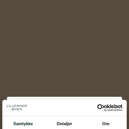
Hønseslipp i Fåbro Hage
Samtykke
Detaljer
Om
Dato
22.mar