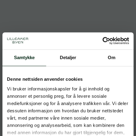
Fåd løpegruppe – run for the
Samtykke
Detaljer
Om
bun! 🥯
Dato
08.apr
Denne nettsiden anvender cookies
Vi bruker informasjonskapsler for å gi innhold og
Tid
16.00
annonser et personlig preg, for å levere sosiale
Sted
Fåd, Vollsveien 13H
mediefunksjoner og for å analysere trafikken vår. Vi deler
dessuten informasjon om hvordan du bruker nettstedet
vårt, med partnerne våre innen sosiale medier,
annonsering og analysearbeid, som kan kombinere den
med annen informasjon du har gjort tilgjengelig for dem,