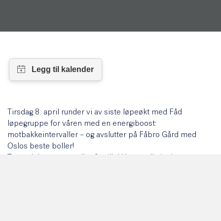
Tirsdag 8. april runder vi av siste løpeøkt med Fåd
løpegruppe for våren med en energiboost:
motbakkeintervaller – og avslutter på Fåbro Gård med
Oslos beste boller!
Ta med deg venner eller familie! Her er alle invitert –
uansett nivå, tempo eller erfaring – bli med oss på en
sosial og effektiv løpeøkt.
Oppmøte: Fåd, Vollsveien 13H
Kl. 16.00