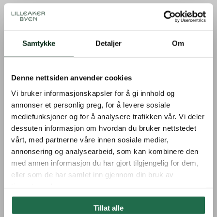
Samtykke
Detaljer
Om
Lilleaker Live
Dato
25.okt
Denne nettsiden anvender cookies
Vi bruker informasjonskapsler for å gi innhold og
Tid
21.00
annonser et personlig preg, for å levere sosiale
Sted
Møllefossen Café
mediefunksjoner og for å analysere trafikken vår. Vi deler
dessuten informasjon om hvordan du bruker nettstedet
vårt, med partnerne våre innen sosiale medier,
annonsering og analysearbeid, som kan kombinere den
med annen informasjon du har gjort tilgjengelig for dem,
eller som de har samlet inn gjennom din bruk av
tjenestene deres.
Tillat alle