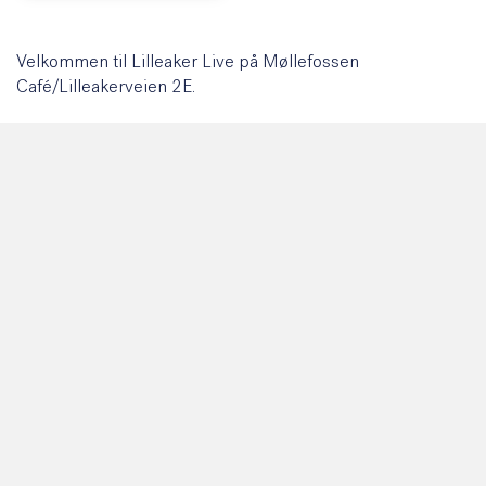
Velkommen til Lilleaker Live på Møllefossen
Café/Lilleakerveien 2E.
Artist: Thom Hell
Gratis inngang!
KALENDER: