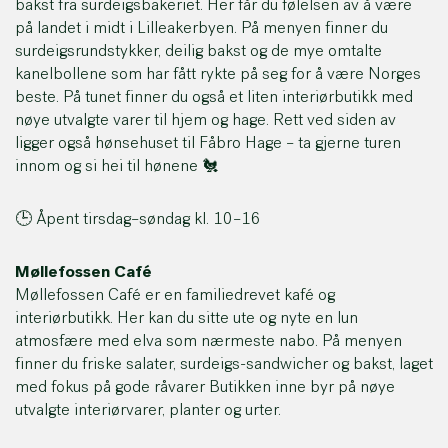
bakst fra surdeigsbakeriet. Her får du følelsen av å være
på landet i midt i Lilleakerbyen. På menyen finner du
surdeigsrundstykker, deilig bakst og de mye omtalte
kanelbollene som har fått rykte på seg for å være Norges
beste. På tunet finner du også et liten interiørbutikk med
nøye utvalgte varer til hjem og hage. Rett ved siden av
ligger også hønsehuset til Fåbro Hage – ta gjerne turen
innom og si hei til hønene 🐔
🕒 Åpent tirsdag–søndag kl. 10–16
Møllefossen Café
Møllefossen Café er en familiedrevet kafé og
interiørbutikk. Her kan du sitte ute og nyte en lun
atmosfære med elva som nærmeste nabo. På menyen
finner du friske salater, surdeigs-sandwicher og bakst, laget
med fokus på gode råvarer Butikken inne byr på nøye
utvalgte interiørvarer, planter og urter.