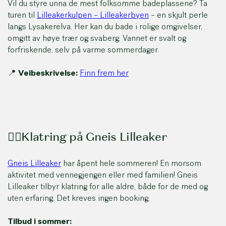
Vil du styre unna de mest folksomme badeplassene? Ta
turen til
Lilleakerkulpen – Lilleakerbyen
– en skjult perle
langs Lysakerelva. Her kan du bade i rolige omgivelser,
omgitt av høye trær og svaberg. Vannet er svalt og
forfriskende, selv på varme sommerdager.
📍
Veibeskrivelse:
Finn frem her
🧗‍♀️Klatring på Gneis Lilleaker
Gneis Lilleaker
har åpent hele sommeren! En morsom
aktivitet med vennegjengen eller med familien! Gneis
Lilleaker tilbyr klatring for alle aldre, både for de med og
uten erfaring. Det kreves ingen booking.
Tilbud i sommer: