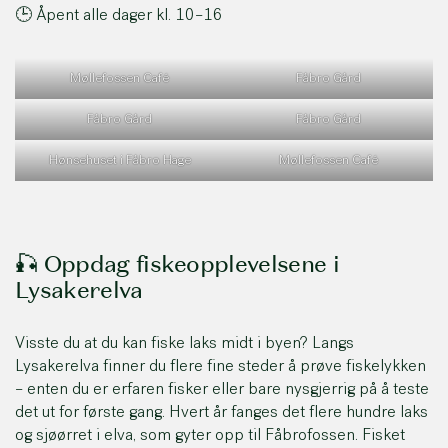
🕒 Åpent alle dager kl. 10–16
Møllefossen Café
Fåbro Gård
Fåbro Gård
Fåbro Gård
Hønsehuset i Fåbro Hage
Møllefossen Café
🎣 Oppdag fiskeopplevelsene i
Lysakerelva
Visste du at du kan fiske laks midt i byen? Langs
Lysakerelva finner du flere fine steder å prøve fiskelykken
– enten du er erfaren fisker eller bare nysgjerrig på å teste
det ut for første gang. Hvert år fanges det flere hundre laks
og sjøørret i elva, som gyter opp til Fåbrofossen. Fisket