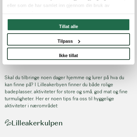
Sommer i
eller som de har samlet inn gjennom din bruk av
tjenestene deres.
Lilleakerbyen
Tillat alle
Tilpass
Lilleakerbyen byr på en rekke opplevelser for deg som
skal være hjemme i sommerferien.
Ikke tillat
Skal du tilbringe noen dager hjemme og lurer på hva du
kan finne på? I Lilleakerbyen finner du både rolige
badeplasser, aktiviteter for store og små, god mat og fine
turmuligheter. Her er noen tips fra oss til hyggelige
aktiviteter i nærområdet:
💦Lilleakerkulpen