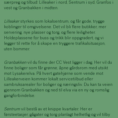
særpreg og tilbud: Lilleaker i nord, Sentrum i syd, Granfos i
vest og Granbakken i midten.
Lilleaker
styrkes som lokalsentrum, og får gode, trygge
koblinger til omgivelsene. Det vil bli flere butikker, mer
servering, nye plasser og torg, og flere leiligheter.
Holdeplassene for buss og trikk blir oppgradert, og vi
legger til rette for å skape en tryggere trafikalsituasjon,
uten bommer.
Granbakken
vil du finne der CC Vest ligger i dag. Her vil du
finne boliger som får grønne, åpne gårdsrom med utsikt
mot Lysakerelva. På hvert gatehjørne som vende mot
Lilleakerveien kommer lokalt servicetilbud eller
sambruksarealer for boliger og næringsliv. Du kan ta veien
gjennom Granbakken og ned til elva via en ny og romslig
gangforbindelse.
Sentrum
vil bestå av et knippe kvartaler. Her er
førsteetasjer, gågater og torg planlagt helhetlig og vil tilby