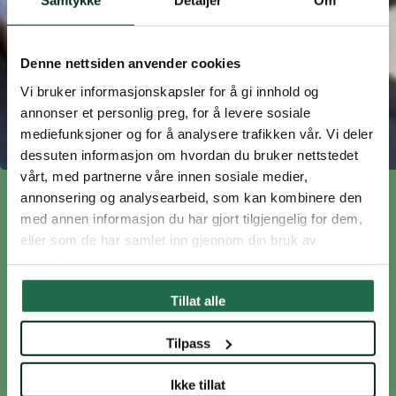
Samtykke
Detaljer
Om
Denne nettsiden anvender cookies
Vi bruker informasjonskapsler for å gi innhold og
annonser et personlig preg, for å levere sosiale
mediefunksjoner og for å analysere trafikken vår. Vi deler
dessuten informasjon om hvordan du bruker nettstedet
vårt, med partnerne våre innen sosiale medier,
annonsering og analysearbeid, som kan kombinere den
REGULERINGSPLAN
med annen informasjon du har gjort tilgjengelig for dem,
eller som de har samlet inn gjennom din bruk av
tjenestene deres.
Levende og attraktivt byliv
Tillat alle
Lilleakerbyen skal bli nærhetsbyen, der alt du
Tilpass
trenger finnes i gangavstand. Bygatene skal
fylles med butikker, kaféer, restauranter og
Ikke tillat
kulturtilbud.