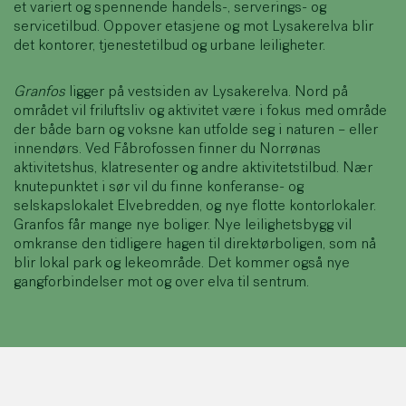
et variert og spennende handels-, serverings- og
servicetilbud. Oppover etasjene og mot Lysakerelva blir
det kontorer, tjenestetilbud og urbane leiligheter.
Granfos
ligger på vestsiden av Lysakerelva. Nord på
området vil friluftsliv og aktivitet være i fokus med område
der både barn og voksne kan utfolde seg i naturen – eller
innendørs. Ved Fåbrofossen finner du Norrønas
aktivitetshus, klatresenter og andre aktivitetstilbud. Nær
knutepunktet i sør vil du finne konferanse- og
selskapslokalet Elvebredden, og nye flotte kontorlokaler.
Granfos får mange nye boliger. Nye leilighetsbygg vil
omkranse den tidligere hagen til direktørboligen, som nå
blir lokal park og lekeområde. Det kommer også nye
gangforbindelser mot og over elva til sentrum.