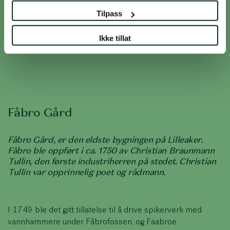
Hele gården på Fåbro Gård bygges nå om til
Tilpass
surdeigsbakeri, selskapslokale og
interiørbutikk og blir klar september 2024, og
Ikke tillat
hagekaféen har allerede åpnet.
Fåbro Gård
Fåbro Gård, er den eldste bygningen på Lilleaker.
Fåbro ble oppført i ca. 1750 av Christian Braunmann
Tullin, den første industriherren på stedet. Christian
Tullin var opprinnelig poet og rådmann.
I 1749 ble det gitt tillatelse til å drive spikerverk med
vannhammere under Fåbrofossen, og Faabroe