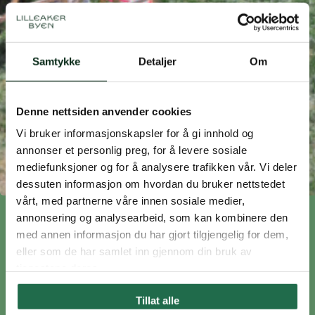
Samtykke
Detaljer
Om
Denne nettsiden anvender cookies
Vi bruker informasjonskapsler for å gi innhold og
annonser et personlig preg, for å levere sosiale
mediefunksjoner og for å analysere trafikken vår. Vi deler
dessuten informasjon om hvordan du bruker nettstedet
vårt, med partnerne våre innen sosiale medier,
annonsering og analysearbeid, som kan kombinere den
BYGGEPROSJEKT
med annen informasjon du har gjort tilgjengelig for dem,
eller som de har samlet inn gjennom din bruk av
tjenestene deres.
Fåbro Gård
Tillat alle