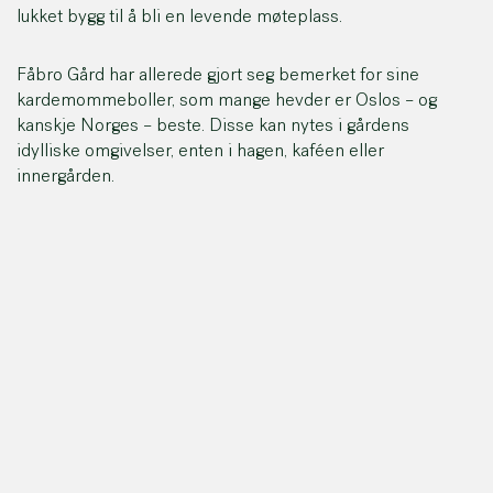
lukket bygg til å bli en levende møteplass.
Fåbro Gård har allerede gjort seg bemerket for sine
kardemommeboller, som mange hevder er Oslos – og
kanskje Norges – beste. Disse kan nytes i gårdens
idylliske omgivelser, enten i hagen, kaféen eller
innergården.
I tillegg til kaféen byr Fåbro Gård på et surdeigsbakeri med
fokus på økologiske råvarer og ferske bakverk. Gården
huser også en interiørbutikk som tilbyr håndplukket
keramikk, unike kjøkkendetaljer og gårdens
egenproduserte saft og syltetøy.