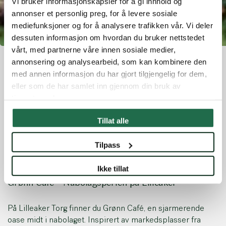
Vi bruker informasjonskapsler for å gi innhold og
annonser et personlig preg, for å levere sosiale
mediefunksjoner og for å analysere trafikken vår. Vi deler
dessuten informasjon om hvordan du bruker nettstedet
vårt, med partnerne våre innen sosiale medier,
annonsering og analysearbeid, som kan kombinere den
med annen informasjon du har gjort tilgjengelig for dem,
Nabolagsperlene
eller som de har samlet inn gjennom din bruk av
tjenestene deres.
Tillat alle
I Lilleakerbyen finner du flere unike kaféer som hver byr
på sin egen karakteristiske sjarm.
Tilpass
Ikke tillat
Grønn Café – Nabolagsperlen på Lilleaker
På Lilleaker Torg finner du Grønn Café, en sjarmerende
oase midt i nabolaget. Inspirert av markedsplasser fra