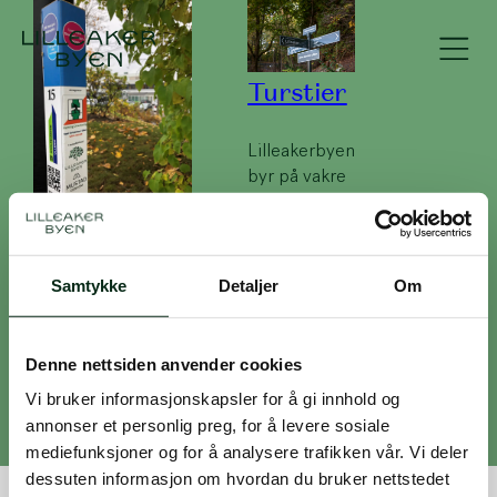
Turstier
Lilleakerbyen
byr på vakre
turstier langs
Stolpejakten!
idylliske
Lysakerelva
Samtykke
Detaljer
Om
Bli med på
Stolpejakten i
Lilleakerbyen og
Denne nettsiden anvender cookies
oppdag vakre
områder og
Vi bruker informasjonskapsler for å gi innhold og
lokalhistorie!
annonser et personlig preg, for å levere sosiale
mediefunksjoner og for å analysere trafikken vår. Vi deler
dessuten informasjon om hvordan du bruker nettstedet