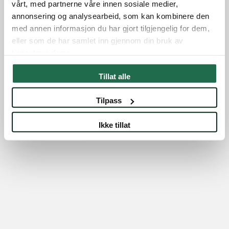
vårt, med partnerne våre innen sosiale medier,
annonsering og analysearbeid, som kan kombinere den
med annen informasjon du har gjort tilgjengelig for dem,
eller som de har samlet inn gjennom din bruk av
tjenestene deres.
Tillat alle
Lilleakerbyen er et prosjekt av Mustad Eiendom
/
kunde@mustadeiendom.no
950 00 444
Tilpass
Ikke tillat