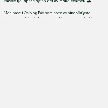
råeste fjelløpere og en del av Hoka-teamet! 🏔️
Med base i Oslo og Fåd som noen av sine viktigste
treningsområder, lader de opp til årets store mål: å kjempe
i toppen av verdens mest prestisjefylte fjelløp, UTMB.
🔹 Ida stiller i OCC (57 km) – en lynrask, men brutal løype
gjennom de spektakulære alpene.
🔹 Sylvia går for CCC (100 km) – en kraftprøve med 6000
høydemetere som utfordrer både kropp og hode.
Gjennom våren deler de løpeglede, treningstips og
inspirasjon for alle som vil bli med – uansett nivå! 🌟
Følg reisen deres og bli med på fellestreninger på Fåd!