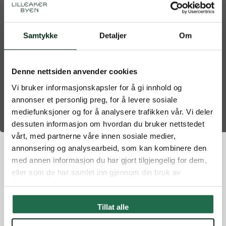
Samtykke
Detaljer
Om
Denne nettsiden anvender cookies
Vi bruker informasjonskapsler for å gi innhold og
annonser et personlig preg, for å levere sosiale
mediefunksjoner og for å analysere trafikken vår. Vi deler
dessuten informasjon om hvordan du bruker nettstedet
vårt, med partnerne våre innen sosiale medier,
annonsering og analysearbeid, som kan kombinere den
med annen informasjon du har gjort tilgjengelig for dem,
Fåd-løpegruppe er
eller som de har samlet inn gjennom din bruk av
tjenestene deres.
tilbake🔥
Tillat alle