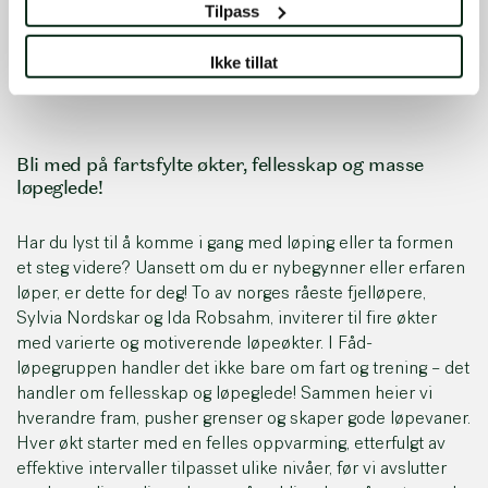
Tilpass
Lyst til å starte med løping eller ta formen videre? Bli
med i Fåd-løpegruppe – alle er velkomne uansett
Ikke tillat
ferdighetsnivå!
Bli med på fartsfylte økter, fellesskap og masse
løpeglede!
Har du lyst til å komme i gang med løping eller ta formen
et steg videre? Uansett om du er nybegynner eller erfaren
løper, er dette for deg! To av norges råeste fjelløpere,
Sylvia Nordskar og Ida Robsahm, inviterer til fire økter
med varierte og motiverende løpeøkter. I Fåd-
løpegruppen handler det ikke bare om fart og trening – det
handler om fellesskap og løpeglede! Sammen heier vi
hverandre fram, pusher grenser og skaper gode løpevaner.
Hver økt starter med en felles oppvarming, etterfulgt av
effektive intervaller tilpasset ulike nivåer, før vi avslutter