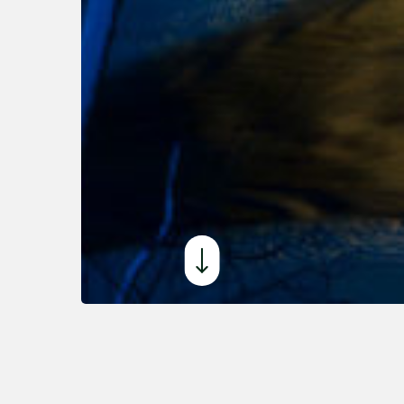
I vår bærekraftsrapport for 2023 kan du l
bærekraft i 2023🌱. En viktig milepæl for 