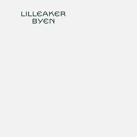
Våre planer for Lilleakerbyen:
Reguleringsplan
Bærekraft
Unike Lilleaker
Natur