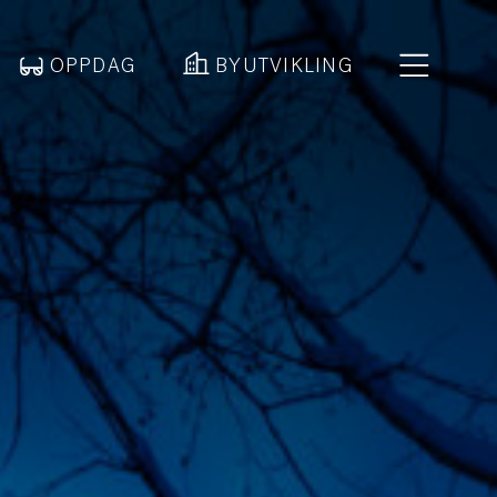
OPPDAG
BYUTVIKLING
a skjer?
ppdag
utvikling
tuelt