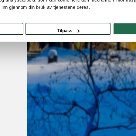
 inn gjennom din bruk av tjenestene deres.
Tilpass