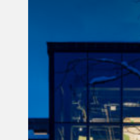
Om Lil
Musta
Se våre
Selskap