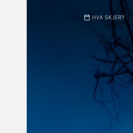
HVA SKJER?
Hv
O
By
Ak