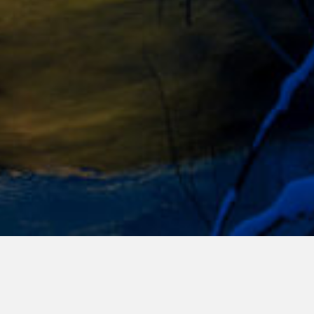
ese om hvilke resultat vi skapte innenfor
oss dette året, var ferdigstilling av