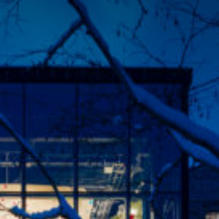
leakerbyen
d Eiendom
 ledige lokaler
slokaler i Lilleakerbyen