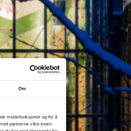
Om
iale mediefunksjoner og for å
 med partnerne våre innen
u har gjort tilgjengelig for