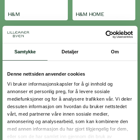
H&M
H&M HOME
Samtykke
Detaljer
Om
Hexagon, Lilleaker Torg
Hyre
Denne nettsiden anvender cookies
Vi bruker informasjonskapsler for å gi innhold og
annonser et personlig preg, for å levere sosiale
mediefunksjoner og for å analysere trafikken vår. Vi deler
dessuten informasjon om hvordan du bruker nettstedet
vårt, med partnerne våre innen sosiale medier,
Informasjonen
Jernia
annonsering og analysearbeid, som kan kombinere den
med annen informasjon du har gjort tilgjengelig for dem,
eller som de har samlet inn gjennom din bruk av