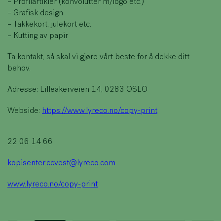
– Profilartikler (konvolutter m/logo etc.)
– Grafisk design
– Takkekort, julekort etc.
– Kutting av papir
Ta kontakt, så skal vi gjøre vårt beste for å dekke ditt
behov.
Adresse: Lilleakerveien 14, 0283 OSLO
Webside:
https://www.lyreco.no/copy-print
22 06 14 66
kopisenter.ccvest@lyreco.com
www.lyreco.no/copy-print