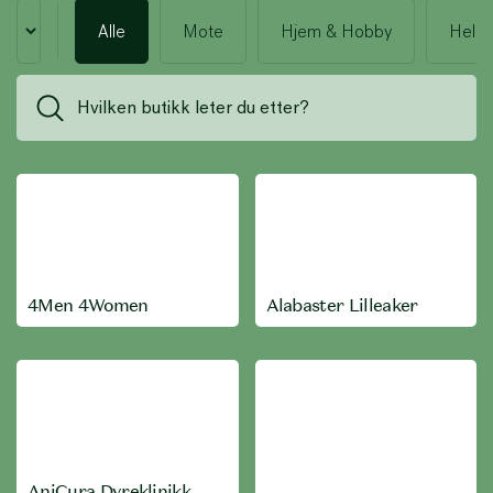
Alle
Mote
Hjem & Hobby
Helse
4Men 4Women
Alabaster Lilleaker
AniCura Dyreklinikk