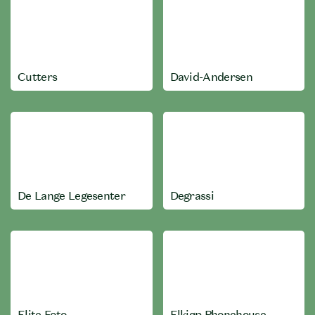
Cutters
David-Andersen
De Lange Legesenter
Degrassi
Elite Foto
Elkjøp Phonehouse