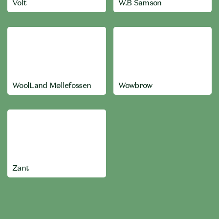
Volt
W.B Samson
WoolLand Møllefossen
Wowbrow
Zant