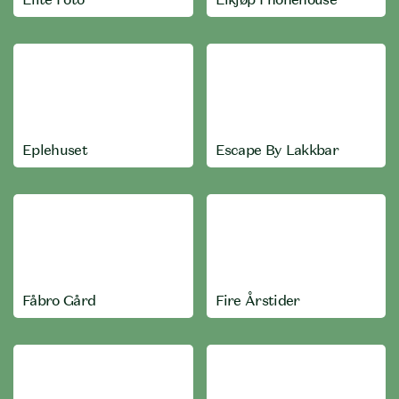
Eplehuset
Escape By Lakkbar
Fåbro Gård
Fire Årstider