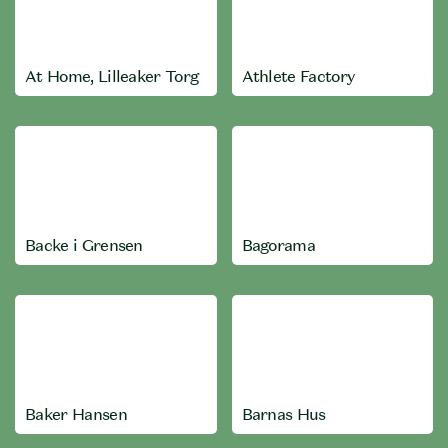
At Home, Lilleaker Torg
Athlete Factory
Backe i Grensen
Bagorama
Baker Hansen
Barnas Hus