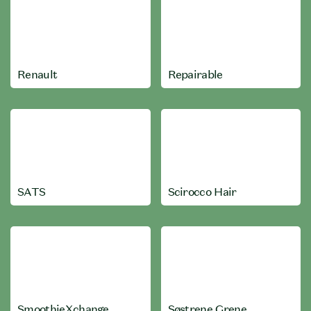
Renault
Repairable
SATS
Scirocco Hair
SmoothieXchange
Søstrene Grene