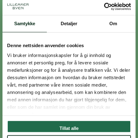
Hexagon, Lilleaker Torg
Hyre
Samtykke
Detaljer
Om
Denne nettsiden anvender cookies
Vi bruker informasjonskapsler for å gi innhold og
annonser et personlig preg, for å levere sosiale
Informasjonen
Jernia
mediefunksjoner og for å analysere trafikken vår. Vi deler
dessuten informasjon om hvordan du bruker nettstedet
vårt, med partnerne våre innen sosiale medier,
annonsering og analysearbeid, som kan kombinere den
med annen informasjon du har gjort tilgjengelig for dem,
eller som de har samlet inn gjennom din bruk av
tjenestene deres.
Joe & The Juice
John Henric
Tillat alle