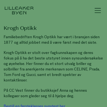
Krogh Optikk
Familiebedriften Krogh Optikk har vært i bransjen siden
1877 og alltid jobbet med å være først med det siste.
Krogh Optikk er stolt over fagkunnskapen og deres
fokus på å ha det beste utstyret innen synsundersøkelse
og øyehelse. Her finner du et stort utvalg briller og
solbriller fra anerkjente merkenavn som CELINE, Prada,
Tom Ford og Gucci, samt et bredt spekter av
kontaktlinser.
På CC Vest finner du butikksjef Anna og hennes
kollegaer som gleder seg til å hjelpe deg.
Bestill en førsteklasses synstest her.