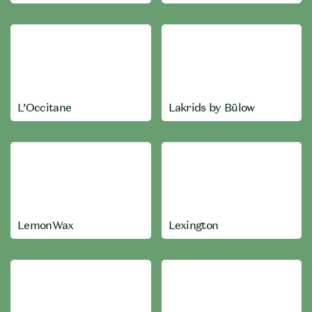
L’Occitane
Lakrids by Bülow
LemonWax
Lexington