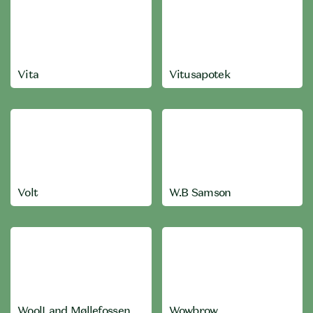
Vita
Vitusapotek
Volt
W.B Samson
WoolLand Møllefossen
Wowbrow